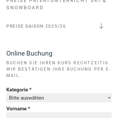
PREISE PRIVATUNTERRICHT SKI &
SNOWBOARD
PREISE SAISON 2025/26
PRIVATUNTERRICHT
Online Buchung
Nebensaison
BUCHEN SIE IHREN KURS RECHTZEITIG.
50 min
€ 65,00
WIR BESTÄTIGEN IHRE BUCHUNG PER E-
MAIL.
Kategorie
Jede weitere Person/Stunde
€ 15,00
Vorname