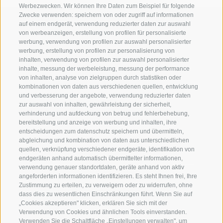
Werbezwecken. Wir können Ihre Daten zum Beispiel für folgende
Zwecke verwenden: speichern von oder zugriff auf informationen
auf einem endgerät, verwendung reduzierter daten zur auswahl
von werbeanzeigen, erstellung von profilen für personalisierte
werbung, verwendung von profilen zur auswahl personalisierter
werbung, erstellung von profilen zur personalisierung von
WILLKOMMEN IN DER
SPORT UND 
inhalten, verwendung von profilen zur auswahl personalisierter
FERIENREGION RATSCHINGS
MENGE WOW
inhalte, messung der werbeleistung, messung der performance
von inhalten, analyse von zielgruppen durch statistiken oder
kombinationen von daten aus verschiedenen quellen, entwicklung
JAUFENTAL
SKIFAHREN
und verbesserung der angebote, verwendung reduzierter daten
zur auswahl von inhalten, gewährleistung der sicherheit,
RATSCHINGS
WANDERN
verhinderung und aufdeckung von betrug und fehlerbehebung,
bereitstellung und anzeige von werbung und inhalten, ihre
entscheidungen zum datenschutz speichern und übermitteln,
RIDNAUNTAL
HOCHALPINE
abgleichung und kombination von daten aus unterschiedlichen
quellen, verknüpfung verschiedener endgeräte, identifikation von
BERGBAHNEN
BIKEN
endgeräten anhand automatisch übermittelter informationen,
verwendung genauer standortdaten, geräte anhand von aktiv
angeforderten informationen identifizieren. Es steht Ihnen frei, Ihre
SKISCHULE RATSCHINGS
LANGLAUFEN
Zustimmung zu erteilen, zu verweigern oder zu widerrufen, ohne
dass dies zu wesentlichen Einschränkungen führt. Wenn Sie auf
LUISL'S SKISCHULE IN RATSCHINGS
WASSER ERLE
„Cookies akzeptieren" klicken, erklären Sie sich mit der
Verwendung von Cookies und ähnlichen Tools einverstanden.
Verwenden Sie die Schaltfläche „Einstellungen verwalten", um