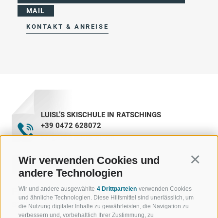
MAIL
KONTAKT & ANREISE
LUISL’S SKISCHULE IN RATSCHINGS
+39 0472 628072
info@luisls-skischool.com
Wir verwenden Cookies und
Continu
KONTAKTIERE UNS
andere Technologien
Wir und andere ausgewählte
4 Drittparteien
verwenden Cookies
Für Fragen und weitere Informationen
und ähnliche Technologien. Diese Hilfsmittel sind unerlässlich, um
stehen wir dir gerne zur Verfügung.
die Nutzung digitaler Inhalte zu gewährleisten, die Navigation zu
verbessern und, vorbehaltlich Ihrer Zustimmung, zu